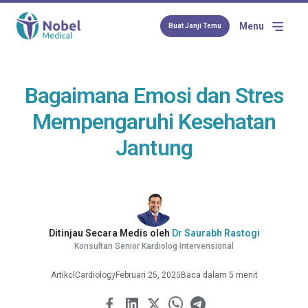
Menu
Buat Janji Temu
Bagaimana Emosi dan Stres
Mempengaruhi Kesehatan
Jantung
Ditinjau Secara Medis oleh
Dr Saurabh Rastogi
Konsultan Senior Kardiolog Intervensional
Artikel
Cardiology
Februari 25, 2026
Baca dalam 5 menit