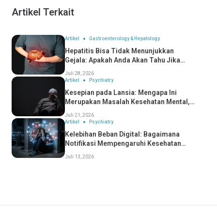
Artikel Terkait
Artikel
Gastroenterology & Hepatology
Hepatitis Bisa Tidak Menunjukkan
Gejala: Apakah Anda Akan Tahu Jika
Anda Mengidapnya?
Juli 28, 2026
Artikel
Psychiatry
Kesepian pada Lansia: Mengapa Ini
Merupakan Masalah Kesehatan Mental,
Bukan Hanya Masalah Sosial
Juli 21, 2026
Artikel
Psychiatry
Kelebihan Beban Digital: Bagaimana
Notifikasi Mempengaruhi Kesehatan
Mental Anda
Juli 13, 2026