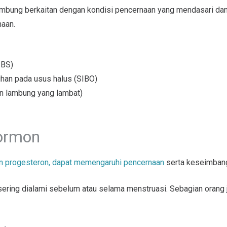
embung berkaitan dengan kondisi pencernaan yang mendasari d
naan.
IBS)
ihan pada usus halus (SIBO)
n lambung yang lambat)
ormon
n progesteron, dapat memengaruhi pencernaan
serta keseimbang
sering dialami sebelum atau selama menstruasi. Sebagian oran