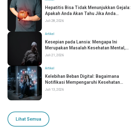
Hepatitis Bisa Tidak Menunjukkan Gejala:
Apakah Anda Akan Tahu Jika Anda
Mengidapnya?
Juli 28, 2026
Artikel
Kesepian pada Lansia: Mengapa Ini
Merupakan Masalah Kesehatan Mental,
Bukan Hanya Masalah Sosial
Juli 21, 2026
Artikel
Kelebihan Beban Digital: Bagaimana
Notifikasi Mempengaruhi Kesehatan
Mental Anda
Juli 13, 2026
Lihat Semua