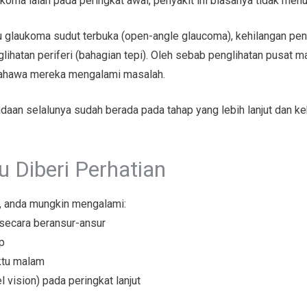
koma ialah pada peringkat awal, penyakit ini biasanya tidak men
itu glaukoma sudut terbuka (open-angle glaucoma), kehilangan pen
ihatan periferi (bahagian tepi). Oleh sebab penglihatan pusat ma
bahawa mereka mengalami masalah.
adaan selalunya sudah berada pada tahap yang lebih lanjut dan k
u Diberi Perhatian
, anda mungkin mengalami:
 secara beransur-ansur
p
ktu malam
 vision) pada peringkat lanjut