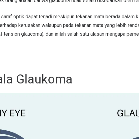
ak orang adalah bahwa glaukoma tidak selalu disebabkan oleh te
saraf optik dapat terjadi meskipun tekanan mata berada dalam kis
 terhadap kerusakan walaupun pada tekanan mata yang lebih rendah
l-tension glaucoma), dan inilah salah satu alasan mengapa peme
ala Glaukoma