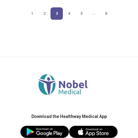
1
2
3
4
5
...
8
Download the Healthway Medical App