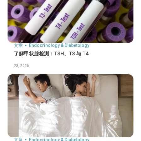
文章
Endocrinology & Diabetology
了解甲状腺检测：TSH、T3 与 T4
23, 2026
文章
Endocrinology & Diabetology