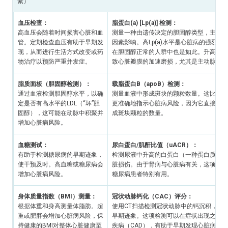
素）
血压检查：
脂蛋白(a) [Lp(a)] 检测：
高血压会随着时间损害心脏和血
测量一种由遗传决定的胆固醇类型，主要不
管。定期检查血压有助于早期发
因素影响。高Lp(a)水平是心脏病的强烈风
现，从而进行生活方式改变或药
在胆固醇正常的人群中也是如此。升高的Lp(
物治疗以预防严重并发症。
致心脏瓣膜的加速磨损，尤其是主动脉瓣。
脂质面板（胆固醇检测）：
载脂蛋白B（apoB）检测：
通过血液检测胆固醇水平，以确
测量血液中形成斑块的颗粒数量。这比传统
定是否有高水平的LDL（“坏”胆
更准确地指示心脏病风险，因为它直接反映
固醇），这可能在动脉中积聚并
成斑块颗粒的数量。
增加心脏病风险。
血糖测试：
尿白蛋白/肌酐比值（uACR）：
有助于检测糖尿病的早期迹象，
检测尿液中升高的白蛋白（一种蛋白质），
使干预及时。高血糖或糖尿病会
脏损伤。由于肾病与心脏病有关，这项检测
增加心脏病风险。
糖尿病患者特别有用。
身体质量指数（BMI）测量：
冠状动脉钙化（CAC）评分：
根据体重和身高测量体脂肪。超
使用CT扫描检测冠状动脉中的钙沉积，这
重或肥胖会增加心脏病风险，保
早期迹象。这项检测可以在症状出现之前识
持健康的BMI对整体心脏健康至
疾病（CAD），有助于早期发现心脏病风