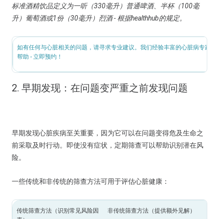
标准酒精饮品定义为一听（330毫升）普通啤酒、半杯（100毫
升）葡萄酒或1份（30毫升）烈酒 - 根据healthhub的规定。
如有任何与心脏相关的问题，请寻求专业建议。我们经验丰富的心脏病专家将
帮助 - 立即预约！
2. 早期发现：在问题变严重之前发现问题
早期发现心脏疾病至关重要，因为它可以在问题变得危及生命之
前采取及时行动。即使没有症状，定期筛查可以帮助识别潜在风
险。
一些传统和非传统的筛查方法可用于评估心脏健康：
传统筛查方法（识别常见风险因
非传统筛查方法（提供额外见解）