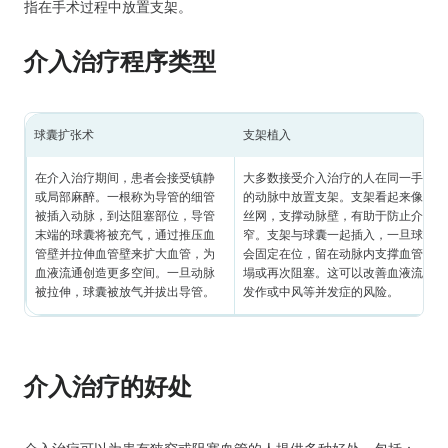
指在手术过程中放置支架。
介入治疗程序类型
球囊扩张术
支架植入
在介入治疗期间，患者会接受镇静
大多数接受介入治疗的人在同一手术中
或局部麻醉。一根称为导管的细管
的动脉中放置支架。支架看起来像一根
被插入动脉，到达阻塞部位，导管
丝网，支撑动脉壁，有助于防止介入治
末端的球囊将被充气，通过推压血
窄。支架与球囊一起插入，一旦球囊充
管壁并拉伸血管壁来扩大血管，为
会固定在位，留在动脉内支撑血管内壁
血液流通创造更多空间。一旦动脉
塌或再次阻塞。这可以改善血液流动并
被拉伸，球囊被放气并拔出导管。
发作或中风等并发症的风险。
介入治疗的好处