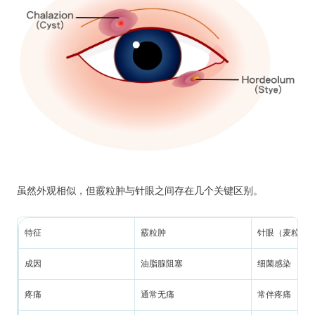
虽然外观相似，但霰粒肿与针眼之间存在几个关键区别。
特征
霰粒肿
针眼（麦粒肿
成因
油脂腺阻塞
细菌感染
疼痛
通常无痛
常伴疼痛