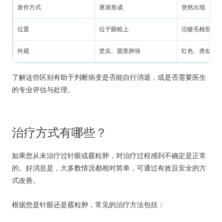
发作方式
逐渐形成
突然出现
位置
位于眼睑上
沿睫毛根部
外观
坚实、圆形肿块
红色、类似粉
了解这些区别有助于判断病变是否能自行消退，或是否需要医生
的专业评估与处理。
治疗方式有哪些？
如果您从未治疗过针眼或霰粒肿，对治疗过程感到不确定是正常
的。好消息是，大多数情况都相对简单，可通过有效且安全的方
式改善。
根据您是针眼还是霰粒肿，常见的治疗方法包括：