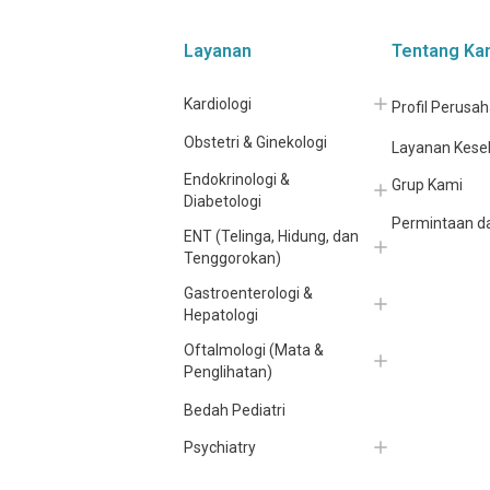
Layanan
Tentang Ka
Kardiologi
Profil Perusa
Obstetri & Ginekologi
Layanan Kese
Endokrinologi &
Grup Kami
Diabetologi
Permintaan da
ENT (Telinga, Hidung, dan
Tenggorokan)
Gastroenterologi &
Hepatologi
Oftalmologi (Mata &
Penglihatan)
Bedah Pediatri
Psychiatry