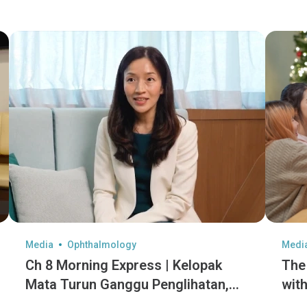
Media
Ophthalmology
Medi
Ch 8 Morning Express | Kelopak
The
Mata Turun Ganggu Penglihatan,
with
Diet Sihat Perlahan Penuaan Mata
hid