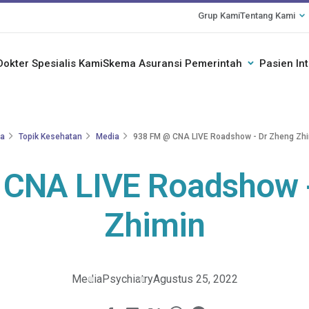
Grup Kami
Tentang Kami
Dokter Spesialis Kami
Skema Asuransi Pemerintah
Pasien In
a
Topik Kesehatan
Media
938 FM @ CNA LIVE Roadshow - Dr Zheng Zh
CNA LIVE Roadshow 
Zhimin
Media
Psychiatry
Agustus 25, 2022