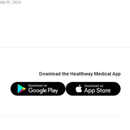
ber 01, 2024
ditions" - Dr Koh Choong Hou
Download the Healthway Medical App