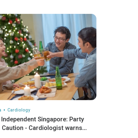
a
Cardiology
 Independent Singapore: Party
 Caution - Cardiologist warns
den dangers of "Celebratory