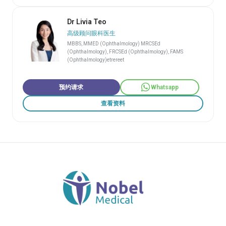
Dr Livia Teo
高级顾问眼科医生
MBBS, MMED (Ophthalmology) MRCSEd
(Ophthalmology), FRCSEd (Ophthalmology), FAMS
(Ophthalmology)etrereet
预约请求
Whatsapp
查看资料