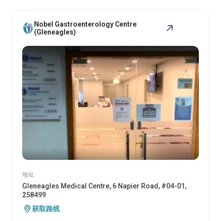
Nobel Gastroenterology Centre
(Gleneagles)
地址
Gleneagles Medical Centre, 6 Napier Road, #04-01,
258499
获取路线