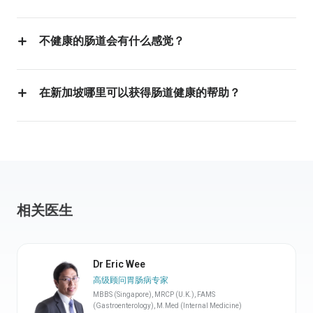
常见的肠道健康食物包括酸奶、开菲尔、水果、蔬菜、全谷
物、香蕉、洋葱和大蒜等。这些食物有助于滋养有益肠道菌
不健康的肠道会有什么感觉？
群，促进消化功能。
肠道不健康可能表现为频繁腹胀、胀气、便秘、腹泻、疲
劳，甚至脑雾。如果这些症状持续存在，可能提示存在更深
在新加坡哪里可以获得肠道健康的帮助？
层的消化系统失衡。
如果你持续出现腹胀、腹部不适或排便异常等症状，建议咨
询胃肠科专科医生，以获得适当的评估与治疗。
相关医生
Dr Eric Wee
高级顾问胃肠病专家
MBBS (Singapore), MRCP (U.K.), FAMS
(Gastroenterology), M.Med (Internal Medicine)