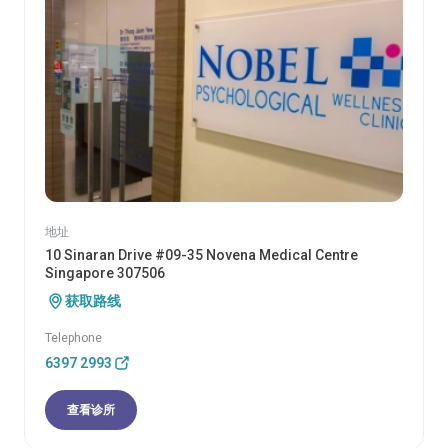
地址
10 Sinaran Drive #09-35 Novena Medical Centre
Singapore 307506
获取路线
Telephone
6397 2993
查看诊所