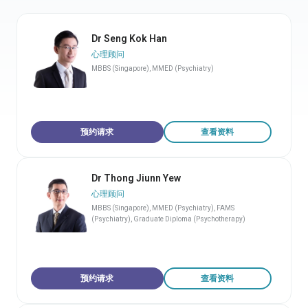
Dr Seng Kok Han
心理顾问
MBBS (Singapore), MMED (Psychiatry)
预约请求
查看资料
Dr Thong Jiunn Yew
心理顾问
MBBS (Singapore), MMED (Psychiatry), FAMS
(Psychiatry), Graduate Diploma (Psychotherapy)
预约请求
查看资料