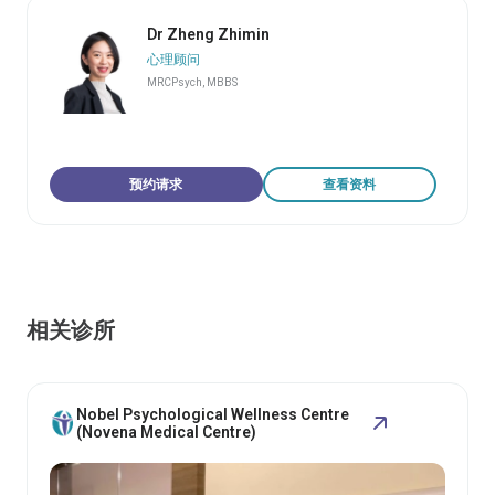
Dr Zheng Zhimin
心理顾问
MRCPsych, MBBS
预约请求
查看资料
相关诊所
Nobel Psychological Wellness Centre
(Novena Medical Centre)