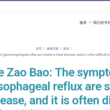
服务
我们的专
首页
健康话题
媒体
gastroesophageal reflux are similar to heart disease, and it is often difficult t
e Zao Bao: The symp
ophageal reflux are s
ease, and it is often di