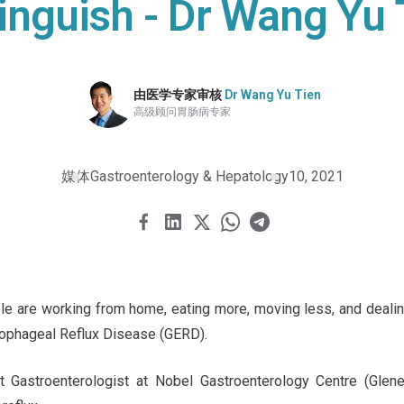
tinguish - Dr Wang Yu 
由医学专家审核
Dr Wang Yu Tien
高级顾问胃肠病专家
媒体
Gastroenterology & Hepatology
10, 2021
le are working from home, eating more, moving less, and dealin
esophageal Reflux Disease (GERD).
t Gastroenterologist at Nobel Gastroenterology Centre (Glen