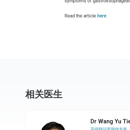
symptoms of gastroesophageal 
Read the article
here
.
相关医生
Dr Wang Yu Ti
高级顾问胃肠病专家