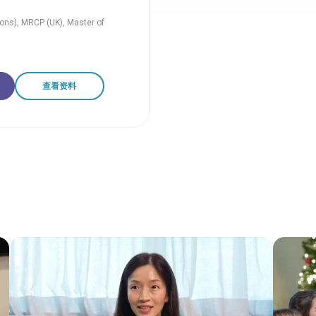
ons), MRCP (UK), Master of
查看资料