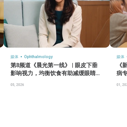
媒体
Ophthalmology
媒体
第8频道《晨光第一线》 | 眼皮下垂
《新
影响视力，均衡饮食有助减缓眼睛老
病专
化
许
05, 2026
01, 20